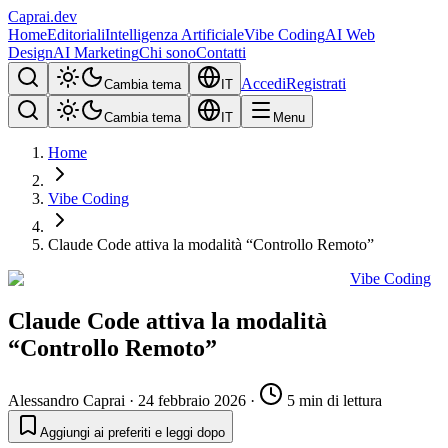
Caprai
.dev
Home
Editoriali
Intelligenza Artificiale
Vibe Coding
AI Web
Design
AI Marketing
Chi sono
Contatti
Accedi
Registrati
Cambia tema
IT
Cambia tema
IT
Menu
Home
Vibe Coding
Claude Code attiva la modalità “Controllo Remoto”
Vibe Coding
Claude Code attiva la modalità
“Controllo Remoto”
Alessandro Caprai
·
24 febbraio 2026
·
5 min di lettura
Aggiungi ai preferiti e leggi dopo