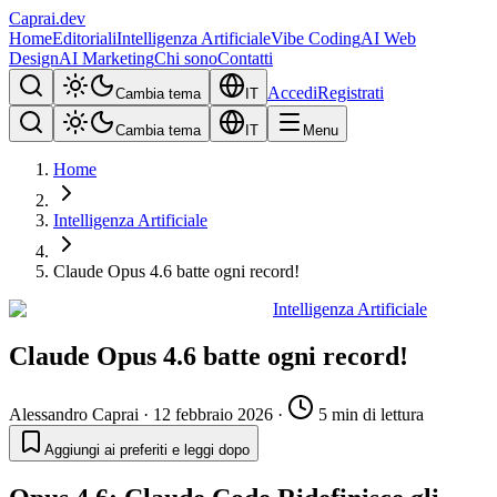
Caprai
.dev
Home
Editoriali
Intelligenza Artificiale
Vibe Coding
AI Web
Design
AI Marketing
Chi sono
Contatti
Accedi
Registrati
Cambia tema
IT
Cambia tema
IT
Menu
Home
Intelligenza Artificiale
Claude Opus 4.6 batte ogni record!
Intelligenza Artificiale
Claude Opus 4.6 batte ogni record!
Alessandro Caprai
·
12 febbraio 2026
·
5 min di lettura
Aggiungi ai preferiti e leggi dopo