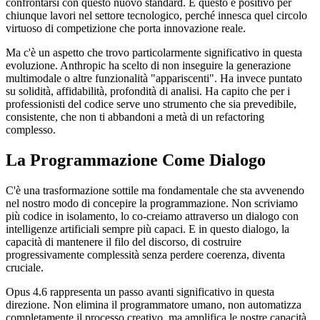
confrontarsi con questo nuovo standard. E questo è positivo per
chiunque lavori nel settore tecnologico, perché innesca quel circolo
virtuoso di competizione che porta innovazione reale.
Ma c'è un aspetto che trovo particolarmente significativo in questa
evoluzione. Anthropic ha scelto di non inseguire la generazione
multimodale o altre funzionalità "appariscenti". Ha invece puntato
su solidità, affidabilità, profondità di analisi. Ha capito che per i
professionisti del codice serve uno strumento che sia prevedibile,
consistente, che non ti abbandoni a metà di un refactoring
complesso.
La Programmazione Come Dialogo
C'è una trasformazione sottile ma fondamentale che sta avvenendo
nel nostro modo di concepire la programmazione. Non scriviamo
più codice in isolamento, lo co-creiamo attraverso un dialogo con
intelligenze artificiali sempre più capaci. E in questo dialogo, la
capacità di mantenere il filo del discorso, di costruire
progressivamente complessità senza perdere coerenza, diventa
cruciale.
Opus 4.6 rappresenta un passo avanti significativo in questa
direzione. Non elimina il programmatore umano, non automatizza
completamente il processo creativo, ma amplifica le nostre capacità