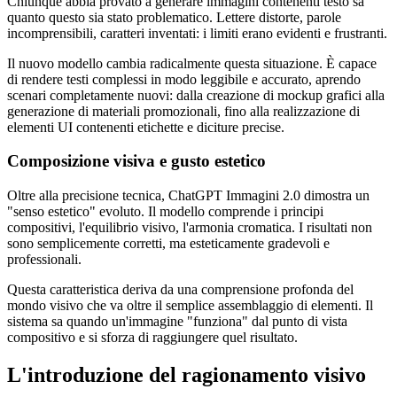
Chiunque abbia provato a generare immagini contenenti testo sa
quanto questo sia stato problematico. Lettere distorte, parole
incomprensibili, caratteri inventati: i limiti erano evidenti e frustranti.
Il nuovo modello cambia radicalmente questa situazione. È capace
di rendere testi complessi in modo leggibile e accurato, aprendo
scenari completamente nuovi: dalla creazione di mockup grafici alla
generazione di materiali promozionali, fino alla realizzazione di
elementi UI contenenti etichette e diciture precise.
Composizione visiva e gusto estetico
Oltre alla precisione tecnica, ChatGPT Immagini 2.0 dimostra un
"senso estetico" evoluto. Il modello comprende i principi
compositivi, l'equilibrio visivo, l'armonia cromatica. I risultati non
sono semplicemente corretti, ma esteticamente gradevoli e
professionali.
Questa caratteristica deriva da una comprensione profonda del
mondo visivo che va oltre il semplice assemblaggio di elementi. Il
sistema sa quando un'immagine "funziona" dal punto di vista
compositivo e si sforza di raggiungere quel risultato.
L'introduzione del ragionamento visivo