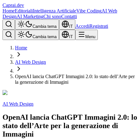
Caprai
.dev
Home
Editoriali
Intelligenza Artificiale
Vibe Coding
AI Web
Design
AI Marketing
Chi sono
Contatti
Accedi
Registrati
Cambia tema
IT
Cambia tema
IT
Menu
Home
AI Web Design
OpenAI lancia ChatGPT Immagini 2.0: lo stato dell’Arte per
la generazione di Immagini
AI Web Design
OpenAI lancia ChatGPT Immagini 2.0: lo
stato dell’Arte per la generazione di
Immagini