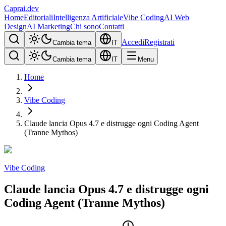
Caprai
.dev
Home
Editoriali
Intelligenza Artificiale
Vibe Coding
AI Web
Design
AI Marketing
Chi sono
Contatti
Accedi
Registrati
Cambia tema
IT
Cambia tema
IT
Menu
Home
Vibe Coding
Claude lancia Opus 4.7 e distrugge ogni Coding Agent
(Tranne Mythos)
Vibe Coding
Claude lancia Opus 4.7 e distrugge ogni
Coding Agent (Tranne Mythos)