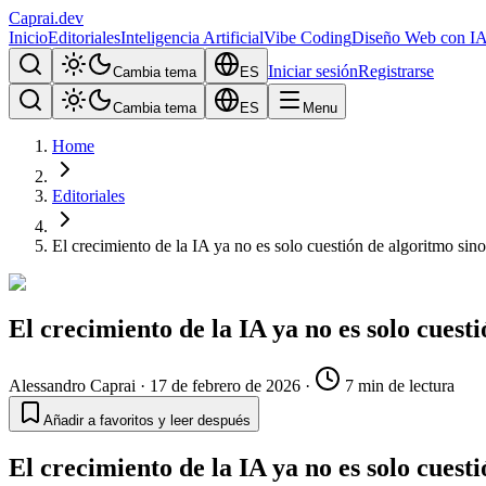
Caprai
.dev
Inicio
Editoriales
Inteligencia Artificial
Vibe Coding
Diseño Web con I
Iniciar sesión
Registrarse
Cambia tema
ES
Cambia tema
ES
Menu
Home
Editoriales
El crecimiento de la IA ya no es solo cuestión de algoritmo sin
El crecimiento de la IA ya no es solo cues
Alessandro Caprai
·
17 de febrero de 2026
·
7 min de lectura
Añadir a favoritos y leer después
El crecimiento de la IA ya no es solo cues