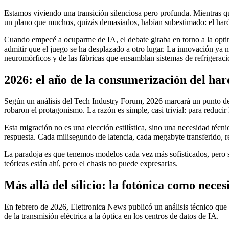
Estamos viviendo una transición silenciosa pero profunda. Mientras qu
un plano que muchos, quizás demasiados, habían subestimado: el hardware
Cuando empecé a ocuparme de IA, el debate giraba en torno a la optim
admitir que el juego se ha desplazado a otro lugar. La innovación ya n
neuromórficos y de las fábricas que ensamblan sistemas de refrigeraci
2026: el año de la consumerización del ha
Según un análisis del Tech Industry Forum, 2026 marcará un punto de 
robaron el protagonismo. La razón es simple, casi trivial: para reduci
Esta migración no es una elección estilística, sino una necesidad téc
respuesta. Cada milisegundo de latencia, cada megabyte transferido, re
La paradoja es que tenemos modelos cada vez más sofisticados, pero su
teóricas están ahí, pero el chasis no puede expresarlas.
Más allá del silicio: la fotónica como neces
En febrero de 2026, Elettronica News publicó un análisis técnico que 
de la transmisión eléctrica a la óptica en los centros de datos de IA.