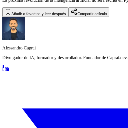
La próxima revolución de la inteligencia artificial no será escrita en P
Añadir a favoritos y leer después
Compartir artículo
Alessandro Caprai
Divulgador de IA, formador y desarrollador. Fundador de Caprai.dev.