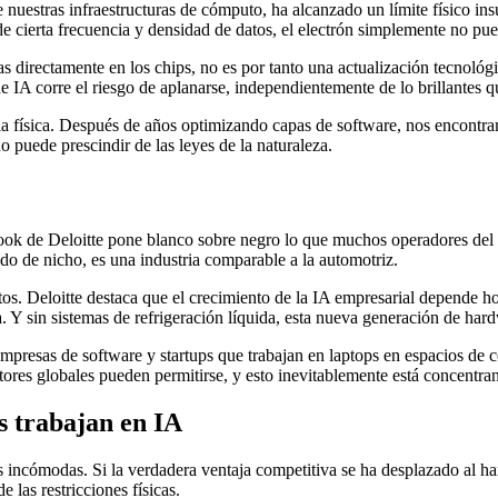
 nuestras infraestructuras de cómputo, ha alcanzado un límite físico ins
 de cierta frecuencia y densidad de datos, el electrón simplemente no pu
icas directamente en los chips, no es por tanto una actualización tecnológ
IA corre el riesgo de aplanarse, independientemente de lo brillantes q
 la física. Después de años optimizando capas de software, nos encontr
o puede prescindir de las leyes de la naturaleza.
 de Deloitte pone blanco sobre negro lo que muchos operadores del sec
do de nicho, es una industria comparable a la automotriz.
tos. Deloitte destaca que el crecimiento de la IA empresarial depende ho
Y sin sistemas de refrigeración líquida, esta nueva generación de har
mpresas de software y startups que trabajan en laptops en espacios de c
ores globales pueden permitirse, y esto inevitablemente está concentran
s trabajan en IA
s incómodas. Si la verdadera ventaja competitiva se ha desplazado al h
 las restricciones físicas.