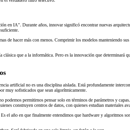
n el verdadero filtro selectivo.
ción en IA". Durante años, innovar significó encontrar nuevas arquitec
suficiente.
rmas de hacer más con menos. Comprimir los modelos manteniendo sus ca
 clásica que a la informática. Pero es la innovación que determinará qu
os
ncia artificial no es una disciplina aislada. Está profundamente intercone
, por muy sofisticados que sean algorítmicamente.
no podemos permitirnos pensar solo en términos de parámetros y capas.
ienes construyen centros de datos, con quienes estudian materiales av
. Es el año en que finalmente entendimos que hardware y algoritmos so