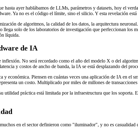
e hasta ayer hablábamos de LLMs, parámetros y datasets, hoy el verdader
. Ya no es el código el límite, sino el silicio. Y esta revelación está 
ización de algoritmos, la calidad de los datos, la arquitectura neuron
o llega solo de los laboratorios de investigación que perfeccionan los m
ón líquida.
rdware de IA
inflexión. No será recordado como el año del modelo X o del algoritmo
r latencia y costos de ancho de banda, la IA se está desplazando del pr
nica y económica. Piensen en cuántas veces una aplicación de IA en el 
presenta un costo. Multiplicado por miles de millones de transacciones d
 utilidad práctica está limitada por la infraestructura que los soporta.
idad
muchos en el sector definieron como "iluminador", y no es casualidad qu