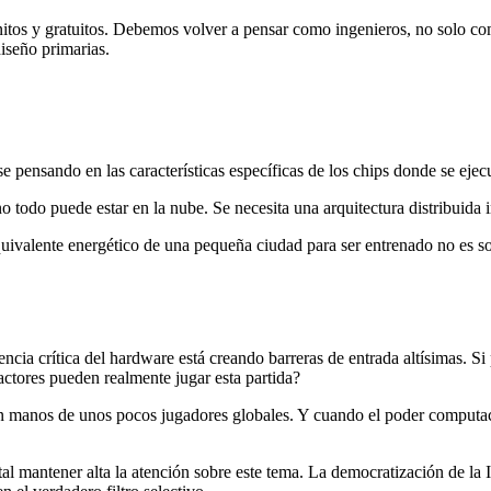
 y gratuitos. Debemos volver a pensar como ingenieros, no solo como da
iseño primarias.
e pensando en las características específicas de los chips donde se eje
no todo puede estar en la nube. Se necesita una arquitectura distribuida
uivalente energético de una pequeña ciudad para ser entrenado no es so
cia crítica del hardware está creando barreras de entrada altísimas. Si 
 actores pueden realmente jugar esta partida?
n manos de unos pocos jugadores globales. Y cuando el poder computaci
l mantener alta la atención sobre este tema. La democratización de la I