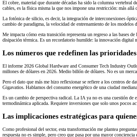
El cobre, material que durante décadas ha sido la columna vertebral de
cables, es la física misma la que nos impone una restricción: más allá
La fotónica de silicio, es decir, la integración de interconexiones ópt
cambio de paradigma, la velocidad de entrenamiento de los modelos de 
Me impacta cómo esta transición representa un regreso a las bases de
disipación térmica. Es un recordatorio humilde: la innovación digital n
Los números que redefinen las prioridades
El informe 2026 Global Hardware and Consumer Tech Industry Outlook
millones de dólares en 2026. Medio billón de dólares. No es un merca
Pero el dato que más me hizo reflexionar se refiere a los centros de da
Gigavatios. Hablamos del consumo energético de una ciudad mediana. 
Es un cambio de perspectiva radical. La IA ya no es una cuestión de e
termodinámica aplicada. Requiere inversiones que solo unos pocos act
Las implicaciones estratégicas para quiene
Como profesional del sector, esta transformación me plantea pregunta
respuesta no es simple, pero creo que pasa por una mayor conciencia de