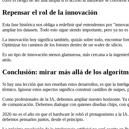
corre el riesgo de ser una utopía si el acceso al hardware se convierte e
Repensar el rol de la innovación
Esta fase histórica nos obliga a redefinir qué entendemos por "innova
ampliar los datasets. Todo esto sigue siendo importante, pero ya no es 
La innovación hoy significa también, quizás sobre todo, encontrar fo
Optimizar los caminos de los fotones dentro de un wafer de silicio.
Es un tipo de innovación menos glamurosa, más cercana a la ingeniería
atrás.
Conclusión: mirar más allá de los algoritm
Si hay una lección que nos enseñan estos desarrollos, es que la intelige
térmico. Ignorar estos aspectos significa construir castillos de naipes
Como profesionales de la IA, debemos ampliar nuestro horizonte. Ya 
de comunicación. Debemos dialogar con quienes diseñan chips, con qu
2026 no es el año en que el hardware le robó el protagonismo a la IA
debemos pensarlos juntos, desde el principio.